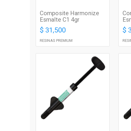
Composite Harmonize
Co
Esmalte C1 4gr
Esm
$ 31,500
$ 
RESINAS PREMIUM
RES