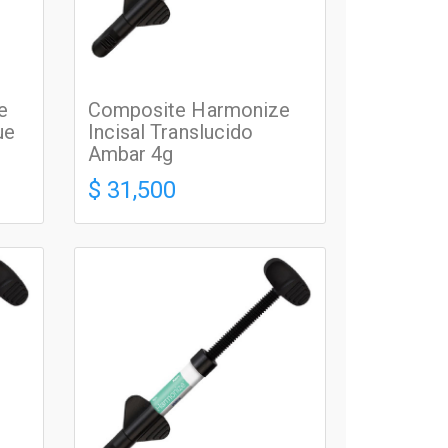
e
Composite Harmonize
ue
Incisal Translucido
Ambar 4g
$ 31,500
RESINAS PREMIUM