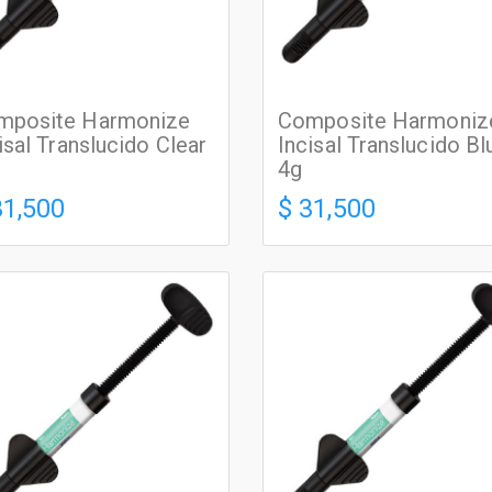
mposite Harmonize
Composite Harmoniz
isal Translucido Clear
Incisal Translucido Bl
4g
31,500
$ 31,500
INAS PREMIUM
RESINAS PREMIUM