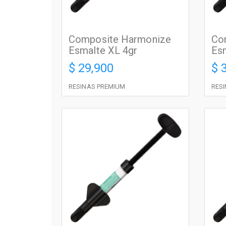
Composite Harmonize
Co
Esmalte XL 4gr
Esm
$ 29,900
$ 
RESINAS PREMIUM
RES