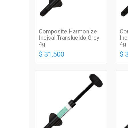
Composite Harmonize
Co
Incisal Translucido Grey
Inc
4g
4g
$ 31,500
$ 
RESINAS PREMIUM
RES