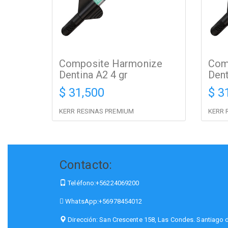
Composite Harmonize
Com
Dentina A2 4 gr
Dent
$ 31,500
$ 3
KERR RESINAS PREMIUM
KERR 
Contacto:
Teléfono:
+56224069200
WhatsApp:
+56978454012
Dirección:
San Crescente 158, Las Condes. Santiago d