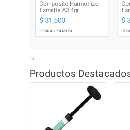
Composite Harmonize
Co
Esmalte A3 4gr
Esm
$ 31,500
$ 
RESINAS PREMIUM
RES
1
2
Productos Destacado