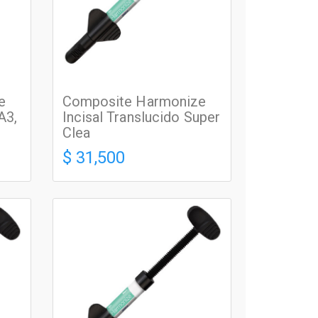
e
Composite Harmonize
A3,
Incisal Translucido Super
Clea
$ 31,500
RESINAS PREMIUM