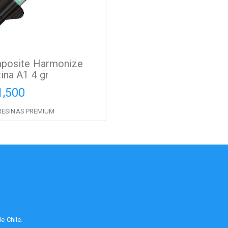
posite Harmonize
ina A1 4 gr
1,500
RESINAS PREMIUM
e Chile.