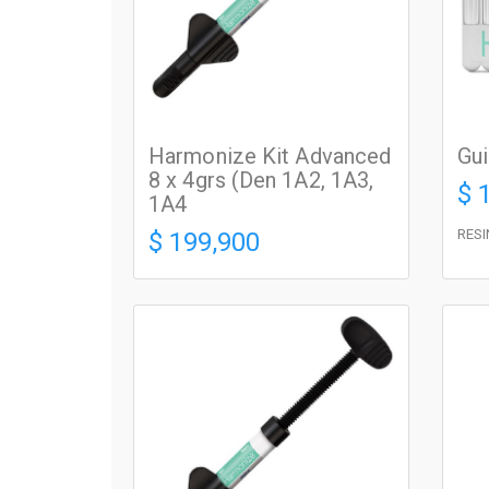
Harmonize Kit Advanced
Gui
8 x 4grs (Den 1A2, 1A3,
$ 
1A4
RES
$ 199,900
RESINAS PREMIUM