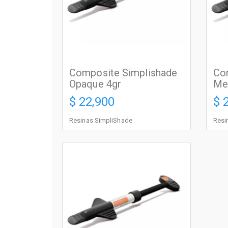
Composite Simplishade
Co
Opaque 4gr
Me
$ 22,900
$ 
Resinas SimpliShade
Resi