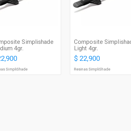
mposite Simplishade
Composite Simplisha
dium 4gr.
Light 4gr.
22,900
$ 22,900
nas SimpliShade
Resinas SimpliShade