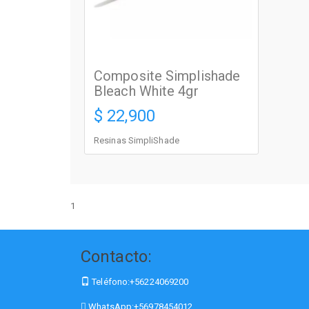
Composite Simplishade
Bleach White 4gr
$ 22,900
Resinas SimpliShade
1
Contacto:
Teléfono:
+56224069200
WhatsApp:
+56978454012