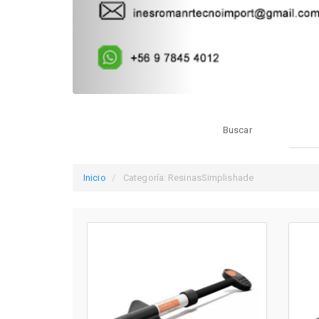
Buscar
Inicio
Categoría: ResinasSimplishade