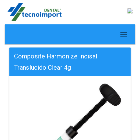
Composite Harmonize Incisal
Translucido Clear 4g