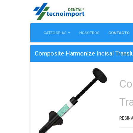
CATEGORIAS
NOSOTROS
CONTACTO
Composite Harmonize Incisal Transl
Co
Tr
RESIN