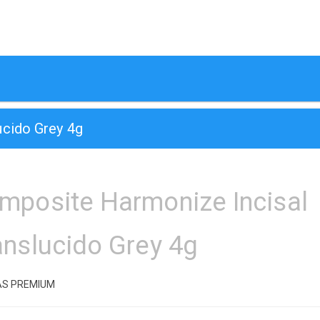
ucido Grey 4g
mposite Harmonize Incisal
anslucido Grey 4g
AS PREMIUM