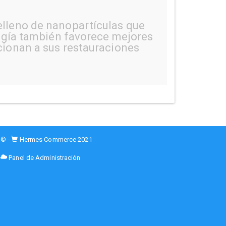
elleno de nanopartículas que
logía también favorece mejores
cionan a sus restauraciones
© -
Hermes Commerce 2021
Panel de Administración