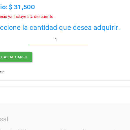
io: $
31,500
ecio ya Incluye 5% descuento.
ccione la cantidad que desea adquirir.
EGAR AL CARRO
ir:
sal