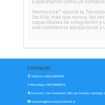
Experimente como un composite
Harmonize™ aporta la Tecnolog
facilita, más que nunca, las r
capacidades de integración y u
una resistencia excepcional y u
Contacto:
Teléfono:
+56224069200
WhatsApp:
+56978454012
Dirección:
San Crescente 158, Las Condes. Santiago d
contacto@tecnoimportdental.cl