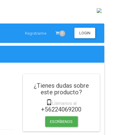
LOGIN
Registrarme
0
e
¿Tienes dudas sobre
este producto?
Llámanos al
+56224069200
ESCRÍBENOS