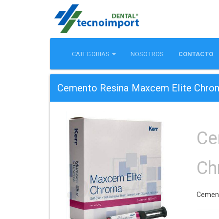
CATEGORIAS
NOSOTROS
CONTACTO
Cemento Resina Maxcem Elite Chrom
Ce
Ch
Cement