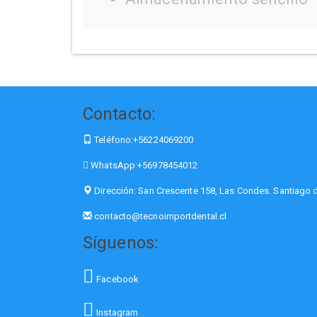
Contacto:
Teléfono:
+56224069200
WhatsApp:
+56978454012
Dirección:
San Crescente 158, Las Condes. Santiago d
contacto@tecnoimportdental.cl
Síguenos:
Facebook
Instagram