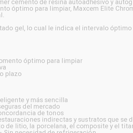
mer cemento de resina autoadhesivo y autog
nto óptimo para limpiar, Maxcem Elite Chro
l.
tado gel, lo cual le indica el intervalo óptimo
omento óptimo para limpiar
va
go plazo
eligente y más sencilla
 seguras del mercado
concordancia de tonos
tauraciones indirectas y sustratos que se des
ato de litio, la porcelana, el composite y el tita
 Sin necesidad de refrigeración