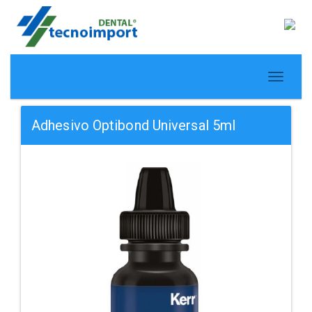
Adhesivo Optibond Universal 5ml