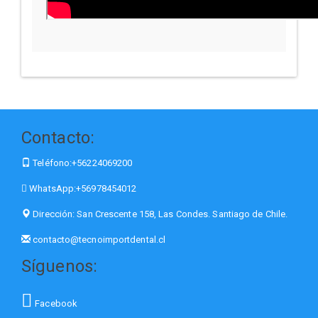
Contacto:
Teléfono:
+56224069200
WhatsApp:
+56978454012
Dirección:
San Crescente 158, Las Condes. Santiago de Chile.
contacto@tecnoimportdental.cl
Síguenos:
Facebook